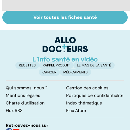
Voir toutes les fiches santé
Violences
Vivre après un
L
sexuelles :
cancer
fa
comment s'en
on
remettre ?
RECETTES
RAPPEL PRODUIT
LE MAG DE LA SANTÉ
CANCER
MÉDICAMENTS
Qui sommes-nous ?
Gestion des cookies
Mentions légales
Politiques de confidentialité
Charte d'utilisation
Index thématique
Flux RSS
Flux Atom
Retrouvez-nous sur