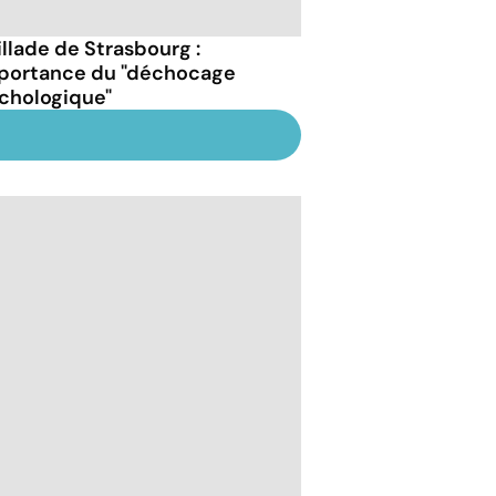
illade de Strasbourg :
mportance du "déchocage
chologique"