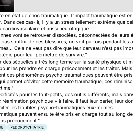
ore en état de choc traumatique. L'impact traumatique est én
ur. Dans ces cas-là, il y a un stress tellement extrême que cel
 cardiovasculaire et aussi neurologique.
onnes vont se retrouver dissociées, déconnectées de leurs 
 pas souffrir de ces blessures, on voit parfois pendant les
es... Cela ne veut pas dire que leur cerveau n’est pas impac
atégie pour leur permettre de survivre."
oir des séquelles à très long terme sur la santé physique et
pour les prendre en charge précocement et les traiter. Mais 
uent ces phénomènes psycho-traumatiques peuvent être pris
é qui permet d’éviter cette mémoire traumatique, ces rémini
ctime."
écificités pour les tout-petits, des outils différents, mais da
« réanimation psychique » à faire. Il faut leur parler, leur d
raiter les troubles psycho-traumatiques eux-mêmes.
ique peuvent ensuite être pris en charge tout au long de la
 pas précocement."
UE
PÉDOPSYCHIATRIE