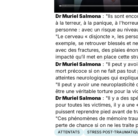
Dr Muriel Salmona
: "Ils sont enc
à la terreur, à la panique, à l'horre
personne : avec un risque au niveau
"Le cerveau « disjoncte », les pers
exemple, se retrouver blessés et ne
avec des fractures, des plaies énorm
impacté qu’il met en place cette str
Dr Muriel Salmona
: "Il peut y av
mort précoce si on ne fait pas tout 
atteintes neurologiques qui expliq
"Il peut y avoir une neuroplasticit
être une véritable torture pour la vi
Dr Muriel Salmona
: "Il y a des sp
pour toutes les victimes, il y a une 
puissent reprendre pied avant de t
"Ces phénomènes de mémoire traumat
perte de chance si on ne les traite
ATTENTATS
STRESS POST-TRAUMATIQ