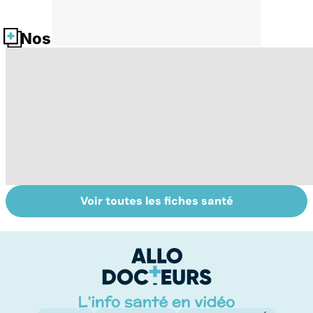
Nos fiches santé
Voir toutes les fiches santé
Tout savoir sur
Inflammation des
Su
les infections
amygdales : que
le
pulmonaires
faire en cas
l'
d'angine ?