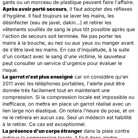
gants ou un morceau de plastique peuvent faire l'affaire.
Après avoir porté secours
, il faut adopter des réflexes
d'hygiène. Il faut toujours se laver les mains, les
désinfecter (eau de javel, dakin...) et retirer les
vêtements souillés de sang le plus tôt possible après que
l'action de secours soit terminée. Ne pas porter les
mains à la bouche, au nez ou aux yeux ou manger avant
de s'être lavé les mains. En cas d'inquiétude, à la suite
d'un contact avec le sang d'une victime, le sauveteur
peut consulter un service d'urgence pour évaluer le
risque.
Le garrot n'est plus enseigné
car on considère qu'en
2011 avec les téléphones portables, l'alerte peut être
donnée très facilement tout en maintenant une
compression. Si la compression locale est impossible ou
inefficace, on mettra en place un garrot réalisé avec un
lien large non élastique. On notera l'heure de pose, et on
ne le retirera en aucun cas. Seul un médecin est habilité
à le retirer. Ce cas est exceptionnel.
La présence d'un corps étranger
dans la plaie contre
indique la compression locale. Il faut donc alerter