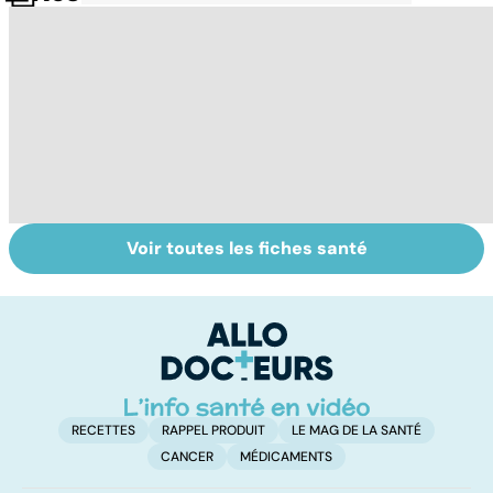
Voir toutes les fiches santé
Nécrose : quand
Embolie
Ph
les tissus
pulmonaire : un
af
meurent
caillot dans
tr
l'artère
pulmonaire
RECETTES
RAPPEL PRODUIT
LE MAG DE LA SANTÉ
CANCER
MÉDICAMENTS