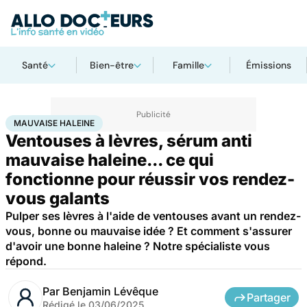
Santé
Bien-être
Famille
Émissions
Accueil
Bien-être
Mauvaise haleine
MAUVAISE HALEINE
Ventouses à lèvres, sérum anti
mauvaise haleine... ce qui
fonctionne pour réussir vos rendez-
vous galants
Pulper ses lèvres à l'aide de ventouses avant un rendez-
vous, bonne ou mauvaise idée ? Et comment s'assurer
d'avoir une bonne haleine ? Notre spécialiste vous
répond.
Par
Benjamin Lévêque
Partager
Rédigé le
03/06/2025