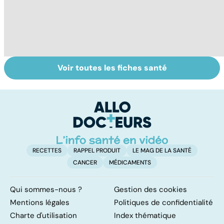
Voir toutes les fiches santé
Violences
Quel est le rôle
Vi
sexuelles :
des associations
e
comment s'en
de patients ?
le
remettre ?
RECETTES
RAPPEL PRODUIT
LE MAG DE LA SANTÉ
CANCER
MÉDICAMENTS
Qui sommes-nous ?
Gestion des cookies
Mentions légales
Politiques de confidentialité
Charte d'utilisation
Index thématique