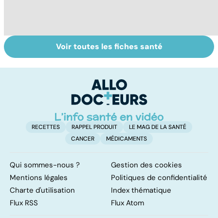
Voir toutes les fiches santé
Violences
Staphylocoque
T
sexuelles :
doré : une
u
comment s'en
bactérie sous
e
remettre ?
surveillance
RECETTES
RAPPEL PRODUIT
LE MAG DE LA SANTÉ
CANCER
MÉDICAMENTS
Qui sommes-nous ?
Gestion des cookies
Mentions légales
Politiques de confidentialité
Charte d'utilisation
Index thématique
Flux RSS
Flux Atom