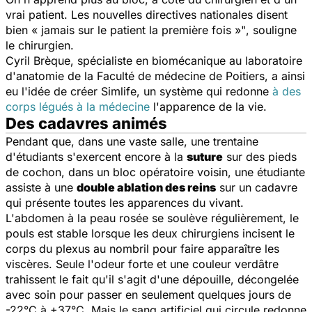
vrai patient. Les nouvelles directives nationales disent
bien « jamais sur le patient la première fois »"
, souligne
le chirurgien.
Cyril Brèque, spécialiste en biomécanique au laboratoire
d'anatomie de la Faculté de médecine de Poitiers, a ainsi
eu l'idée de créer
Simlife
, un système qui redonne
à des
corps légués à la médecine
l'apparence de la vie.
Des cadavres animés
Pendant que, dans une vaste salle, une trentaine
d'étudiants s'exercent encore à la
suture
sur des pieds
de cochon, dans un bloc opératoire voisin, une étudiante
assiste à une
double ablation des reins
sur un cadavre
qui présente toutes les apparences du vivant.
L'abdomen à la peau rosée se soulève régulièrement, le
pouls est stable lorsque les deux chirurgiens incisent le
corps du plexus au nombril pour faire apparaître les
viscères. Seule l'odeur forte et une couleur verdâtre
trahissent le fait qu'il s'agit d'une dépouille, décongelée
avec soin pour passer en seulement quelques jours de
-22°C à +37°C. Mais le sang artificiel qui circule redonne