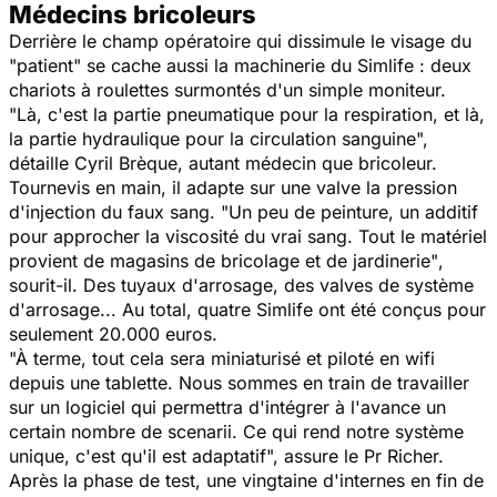
Médecins bricoleurs
Derrière le champ opératoire qui dissimule le visage du
"patient" se cache aussi la machinerie du
Simlife
: deux
chariots à roulettes surmontés d'un simple moniteur.
"Là, c'est la partie pneumatique pour la respiration, et là,
la partie hydraulique pour la circulation sanguine",
détaille Cyril Brèque, autant médecin que bricoleur.
Tournevis en main, il adapte sur une valve la pression
d'injection du faux sang.
"Un peu de peinture, un additif
pour approcher la viscosité du vrai sang. Tout le matériel
provient de magasins de bricolage et de jardinerie"
,
sourit-il. Des tuyaux d'arrosage, des valves de système
d'arrosage... Au total, quatre
Simlife
ont été conçus pour
seulement 20.000 euros.
"À terme, tout cela sera miniaturisé et piloté en wifi
depuis une tablette. Nous sommes en train de travailler
sur un logiciel qui permettra d'intégrer à l'avance un
certain nombre de scenarii. Ce qui rend notre système
unique, c'est qu'il est adaptatif",
assure le Pr Richer.
Après la phase de test, une vingtaine d'internes en fin de