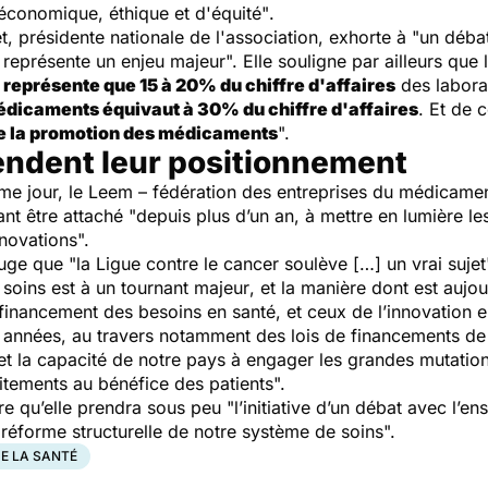
économique, éthique et d'équité"
.
, présidente nationale de l'association, exhorte à
"un débat
x représente un enjeu majeur
". Elle souligne par ailleurs que 
eprésente que 15 à 20% du chiffre d'affaires
des labora
dicaments équivaut à 30% du chiffre d'affaires
. Et de 
e la promotion des médicaments
".
fendent leur positionnement
 jour, le Leem – fédération des entreprises du médicament 
ant être attaché
"depuis plus d’un an, à mettre en lumière le
nnovations".
juge que
"la Ligue contre le cancer soulève […] un vrai sujet
soins est à un tournant majeur
,
et la manière dont est aujo
inancement des besoins en santé, et ceux de l’innovation en
s années, au travers notamment des lois de financements de l
et la capacité de notre pays à engager les grandes mutatio
aitements au bénéfice des patients".
are qu’elle prendra sous peu
"l’initiative d’un débat avec l’
a réforme structurelle de notre système de soins".
E LA SANTÉ