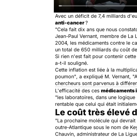
Avec un déficit de 7,4 milliards d'
anti-cancer
?
"Cela fait dix ans que nous constat
Jean-Paul Vernant, membre de La Lig
2004, les médicaments contre le can
un total de 650 milliards du coût 
Si rien n'est fait pour contenir cett
a-t-il souligné.
Cette inflation est liée à la multipli
poumon"
, a expliqué M. Vernant,
"
chercheurs sont parvenus à différen
L'efficacité des ces
médicaments 
"les laboratoires, dans une logiqu
rentable que celui qui était initia
Le coût très élevé
"
La prochaine molécule qui devrait 
outre-Atlantique sous le nom de
Ke
Chauvin, administrateur de La Ligu