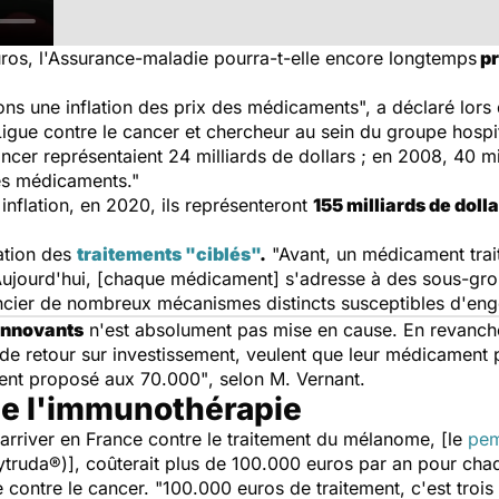
euros, l'Assurance-maladie pourra-t-elle encore longtemps
pr
ons une inflation des prix des médicaments",
a déclaré lors
ue contre le cancer et chercheur au sein du groupe hospita
cer représentaient 24 milliards de dollars ; en 2008, 40 mil
des médicaments."
e inflation, en 2020, ils représenteront
155 milliards de doll
cation des
traitements "ciblés"
.
"Avant, un médicament trai
Aujourd'hui, [chaque médicament] s'adresse à des sous-gr
cier de nombreux mécanismes distincts susceptibles d'engend
innovants
n'est absolument pas mise en cause. En revanch
e de retour sur investissement, veulent que leur médicament
lement proposé aux 70.000"
, selon M. Vernant.
 de l'immunothérapie
arriver en France contre le traitement du mélanome, [le
pem
ytruda®)], coûterait
plus de 100.000 euros par an pour chaqu
e contre le cancer.
"100.000 euros de traitement, c'est troi