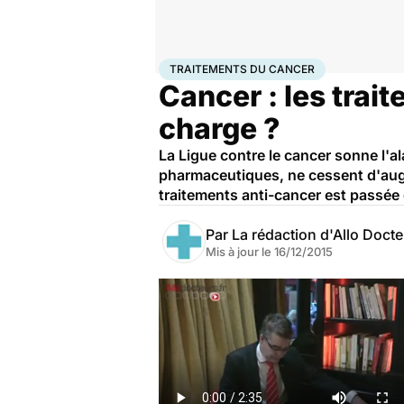
Accueil
Santé
Maladies
Cancer
Traitements du ca
TRAITEMENTS DU CANCER
Cancer : les trai
charge ?
La Ligue contre le cancer sonne l'al
pharmaceutiques, ne cessent d'aug
traitements anti-cancer est passé
Par
La rédaction d'Allo Doct
Mis à jour le
16/12/2015