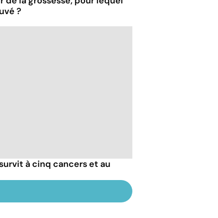
 de la grossesse, pour lequel
ouvé ?
 survit à cinq cancers et au