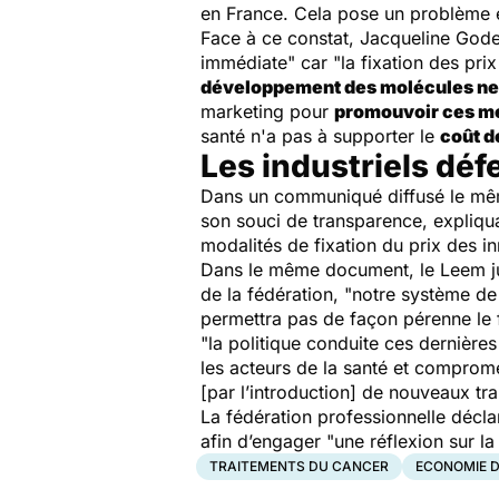
en France. Cela pose un problème 
Face à ce constat, Jacqueline Godet
immédiate"
car
"la fixation des pri
développement des molécules ne r
marketing pour
promouvoir ces mé
santé n'a pas à supporter le
coût d
Les industriels dé
Dans un communiqué diffusé le même
son souci de transparence, expliqu
modalités de fixation du prix des i
Dans le même document, le Leem 
de la fédération, "
notre système de 
permettra pas de façon pérenne le f
"
la politique conduite ces dernière
les acteurs de la santé et comprom
[par l’introduction] de nouveaux tr
La fédération professionnelle décl
afin d’engager
"une réflexion sur l
TRAITEMENTS DU CANCER
ECONOMIE D