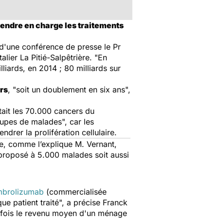
endre en charge les traitements
 d'une conférence de presse le Pr
lier La Pitié-Salpêtrière.
"En
liards, en 2014 ; 80 milliards sur
ars
,
"soit un doublement en six ans",
tait les 70.000 cancers du
oupes de malades",
car les
rer la prolifération cellulaire.
e, comme l’explique M. Vernant,
 proposé à 5.000 malades soit aussi
brolizumab
(commercialisée
e patient traité
",
a précise Franck
s fois le revenu moyen d'un ménage