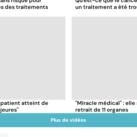
 sans risque pour
Qu'est-ce que le cancer
es des traitements
un traitement a été tr
 patient atteint de
"Miracle médical" : elle
jeures"
retrait de 11 organes
Plus de vidéos