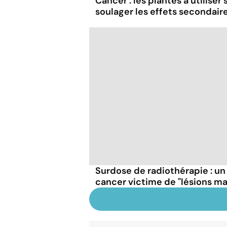
Cancer : les plantes à utiliser
soulager les effets secondair
Surdose de radiothérapie : un
cancer victime de "lésions ma