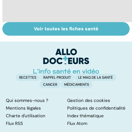
Voir toutes les fiches santé
HPV : tout savoir
Gynéco : un suivi
G
sur les
pour la vie
fa
papillomavirus
ir
in
RECETTES
RAPPEL PRODUIT
LE MAG DE LA SANTÉ
CANCER
MÉDICAMENTS
Qui sommes-nous ?
Gestion des cookies
Mentions légales
Politiques de confidentialité
Charte d'utilisation
Index thématique
Flux RSS
Flux Atom