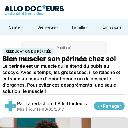
Santé
Bien-être
Famille
Émissions
Accueil
Bien-être
Sexo
Rééducation du périnée
RÉÉDUCATION DU PÉRINÉE
Bien muscler son périnée chez soi
Le périnée est un muscle qui s'étend du pubis au
coccyx. Avec le temps, les grossesses, il se relâche et
entraîne un risque d'incontinence ou de descente
d'organes. Pour éviter ces désagréments, une seule
solution: le muscler!
Par
La rédaction d'Allo Docteurs
Partager
Mis à jour le
08/03/2017