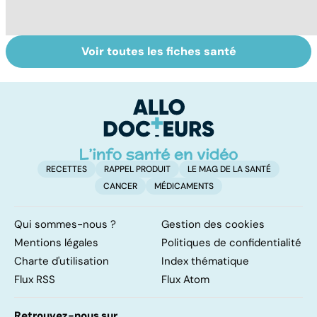
Voir toutes les fiches santé
Retrouver du
Huiles
R
tonus grâce aux
essentielles :
na
plantes
mode d'emploi
t
m
RECETTES
RAPPEL PRODUIT
LE MAG DE LA SANTÉ
CANCER
MÉDICAMENTS
Qui sommes-nous ?
Gestion des cookies
Mentions légales
Politiques de confidentialité
Charte d'utilisation
Index thématique
Flux RSS
Flux Atom
Retrouvez-nous sur