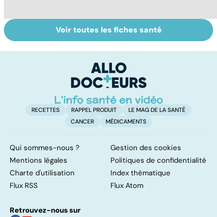
Voir toutes les fiches santé
Troubles anxieux,
Un rhume, ça se
V
une anxiété
soigne ?
v
envahissante
RECETTES
RAPPEL PRODUIT
LE MAG DE LA SANTÉ
CANCER
MÉDICAMENTS
Qui sommes-nous ?
Gestion des cookies
Mentions légales
Politiques de confidentialité
Charte d'utilisation
Index thématique
Flux RSS
Flux Atom
Retrouvez-nous sur