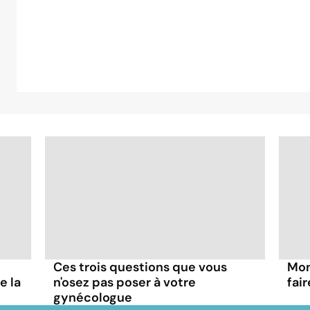
Ces trois questions que vous
Mon
e la
n'osez pas poser à votre
fair
gynécologue