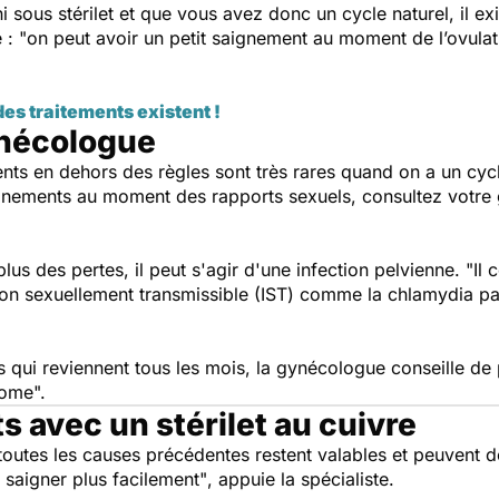
 ni sous stérilet et que vous avez donc un cycle naturel, il e
e :
"on peut avoir un petit saignement au moment de l’ovulati
es traitements existent !
ynécologue
nts en dehors des règles sont très rares quand on a un cycle
ignements au moment des rapports sexuels, consultez votre 
lus des pertes, il peut s'agir d'une infection pelvienne.
"Il 
tion sexuellement transmissible (IST) comme la chlamydia p
s qui reviennent tous les mois, la gynécologue conseille d
rome".
 avec un stérilet au cuivre
, toutes les causes précédentes restent valables et peuvent
it saigner plus facilement"
, appuie la spécialiste.