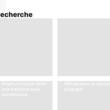
Recherche
Staphylocoque doré :
Métastases, le cance
une bactérie sous
propagé
surveillance