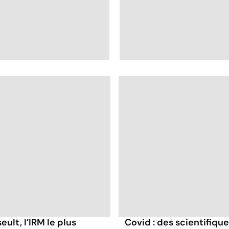
La salmonelle,
Pesticides : retour au
souvent à l'origine
bio ?
des gastro-entérites
eult, l’IRM le plus
Covid : des scientifiqu