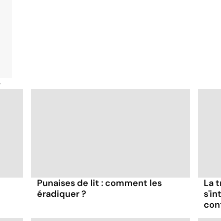
é
Punaises de lit : comment les
La 
éradiquer ?
s'in
con