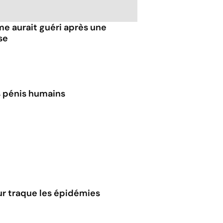
e aurait guéri après une
se
s pénis humains
ur traque les épidémies