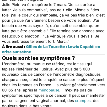
Julie Pietri va être opérée le 7 mars.
"Je suis prête à
lutter. Je suis combative"
, assure-t-elle. Même si
"des
fois, j'ai le coeur qui s'emballe, ça va pas très bien, c'est
pour ça que j'ai vraiment besoin de votre soutien. J'ai
besoin que vous soyez là, qu'on soit ensemble, qu'on
lutte peut-être ensemble."
Elle termine son annonce avec
beaucoup d'émotion :
"La vérité, je vous la devais. Je
vous embrasse tellement fort. Merci."
À lire aussi :
Gilles de La Tourette : Lewis Capaldi en
crise sur scène
Quels sont les symptômes ?
L'endomètre, ou muqueuse utérine, est le tissu qui
tapisse l'intérieur de l'utérus. Avec plus de 5 000
nouveaux cas de cancer de l'endomètre diagnostiqués
chaque année, c'est le cinquième cancer le plus fréquent
chez les femmes en France. Il survient généralement vers
60-65 ans, après la
ménopause
. Il n'existe pas de
symptômes spécifiques à ce cancer. Il peut se manifester
par un saignement vaginal anormal, des
crampes
, des
douleurs dans le bas ventre...