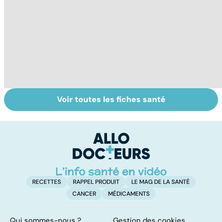
Voir toutes les fiches santé
Quand la maladie
Bien vivre la
L
entraîne la chute
ménopause
c
des cheveux
c
f
RECETTES
RAPPEL PRODUIT
LE MAG DE LA SANTÉ
CANCER
MÉDICAMENTS
Qui sommes-nous ?
Gestion des cookies