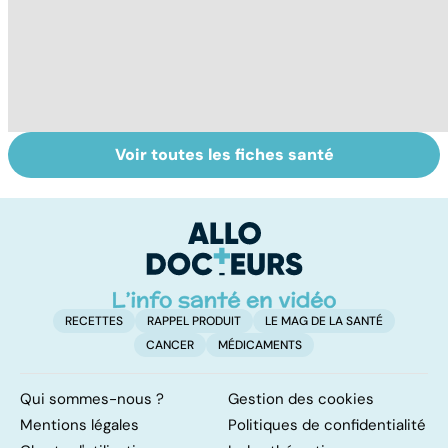
Voir toutes les fiches santé
À chacune sa
La pilule : une
To
contraception !
contraception
le
simple à avaler !
p
RECETTES
RAPPEL PRODUIT
LE MAG DE LA SANTÉ
CANCER
MÉDICAMENTS
Qui sommes-nous ?
Gestion des cookies
Mentions légales
Politiques de confidentialité