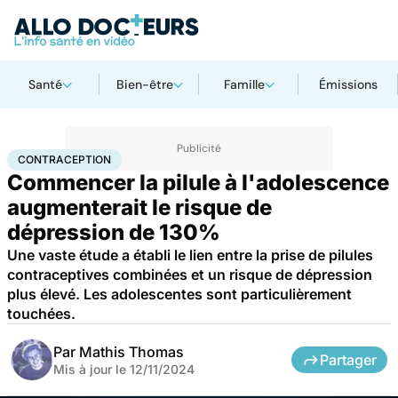
Santé
Bien-être
Famille
Émissions
Accueil
Bien-être
Sexo
Contraception
CONTRACEPTION
Commencer la pilule à l'adolescence
augmenterait le risque de
dépression de 130%
Une vaste étude a établi le lien entre la prise de pilules
contraceptives combinées et un risque de dépression
plus élevé. Les adolescentes sont particulièrement
touchées.
Par
Mathis Thomas
Partager
Mis à jour le
12/11/2024