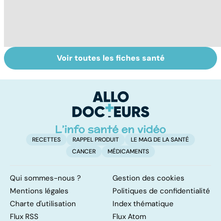
Voir toutes les fiches santé
Le TDAH, un
Le magnésium,
In
trouble de
un oligo-élément
l
l'attention avec
vital
F
ou sans
so
hyperactivité
RECETTES
RAPPEL PRODUIT
LE MAG DE LA SANTÉ
CANCER
MÉDICAMENTS
Qui sommes-nous ?
Gestion des cookies
Mentions légales
Politiques de confidentialité
Charte d'utilisation
Index thématique
Flux RSS
Flux Atom