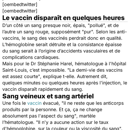
[oembedtwitter]
[oembedtwitter]
Le vaccin disparaît en quelques heures
D’un côté un sang presque noir, épais, "pollué", et de
l’autre un sang rouge, supposément "pur". Selon les anti-
vaccins, le sang des vaccinés perdrait donc en qualité.
L’hémoglobine serait détruite et la consistance épaisse
du sang serait à l’origine d’accidents vasculaires et de
complications cardiaques.
Mais pour le Dr Stéphanie Harel, hématologue à l'hôpital
Saint-Louis, c’est impossible.
"La demi-vie des vaccins
est assez courte"
, explique t-elle. Autrement dit,
quelques minutes ou quelques heures après l'injection, le
vaccin disparaît rapidement du sang.
Sang veineux et sang artériel
Une fois le
vaccin
évacué,
"il ne reste que les anticorps
produits par la personne. Et ça, ça ne change
absolument pas l'aspect du sang"
, martèle
l’hématologue.
"Il n'y a aucune action sur le taux
d'hémoglobine, sur la couleur ou la viscosité du sang".