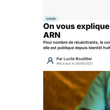
Accueil
Santé
Maladies
Maladies infectieuses
Cov
COVID
On vous explique
ARN
Pour nombre de récalcitrants, la c
elle est publique depuis bientôt hu
Par
Lucile Boutillier
Mis à jour le
26/08/2021