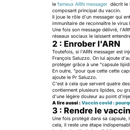
le
fameux ARN messager
décrit le 
composant principal du vaccin.
Il joue le rôle d'un messager qui en
immunitaire de reconnaître le virus 
Une fois son message délivré, l'AR
réseaux sociaux le laissent entendr
2 : Enrober l'ARN
Toutefois, si l'ARN messager est inj
François Saluzzo. On lui ajoute d'a
protéger grâce à une "
capsule lipi
En outre, "
pour que cette cette caps
ajoute le Pr Saluzzo.
C'est à cela que servent quatre de
contiennent plusieurs lipides, ou gr
d'une légère douleur au point d'inje
A lire aussi :
Vaccin covid : pourqu
3 : Rendre le vacci
Une fois protégé dans sa capsule, l
cela, il reste une étape indispensab