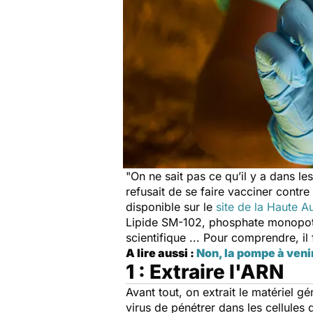
"
On ne sait pas ce qu’il y a dans le
refusait de se faire vacciner contr
disponible sur le
site de la Haute A
Lipide SM-102, phosphate monopotas
scientifique ... Pour comprendre, il
A lire aussi :
Non, la pompe à veni
1 : Extraire l'ARN
Avant tout, on extrait le matériel g
virus de pénétrer dans les cellules 