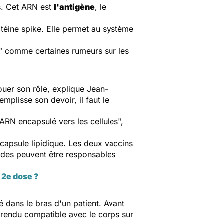
s. Cet ARN est
l'antigène
, le
otéine
spike
. Elle permet au système
N" comme certaines rumeurs sur les
ouer son rôle, explique Jean-
mplisse son devoir, il faut le
l'ARN encapsulé vers les cellules
",
a capsule lipidique. Les deux vaccins
ipides peuvent être responsables
 2e dose ?
 dans le bras d'un patient. Avant
re rendu compatible avec le corps sur