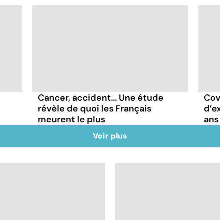
Cancer, accident... Une étude
Covi
révèle de quoi les Français
d’e
meurent le plus
ans
Voir plus