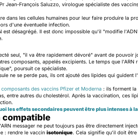
Pr Jean-François Saluzzo, virologue spécialiste des vaccin
tre dans les cellules humaines pour leur faire produire la pr
lors d'une éventuelle infection.
N est désagrégé. Il est donc impossible qu'il "modifie l'AD
e.
ecté seul, "
il va être rapidement dévoré
" avant de pouvoir j
utres composants, appelés excipients. Le temps que l'ARN re
dique
", poursuit ce spécialiste.
ule ne se perde pas, ils ont ajouté des lipides qui guident 
s
composants des vaccins Pfizer et Moderna
: ils forment l
as, entre autres du cholestérol. Après la vaccination, ces l
ction.
oi les effets secondaires peuvent être plus intenses à la
n compatible
'ARN messager ne peut toujours pas être directement injecté
le : rendre le vaccin
isotonique
. Cela signifie qu'il doit êt