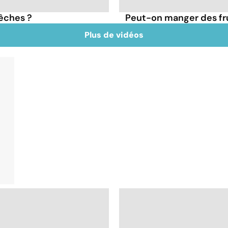
pêches ?
Peut-on manger des frui
Plus de vidéos