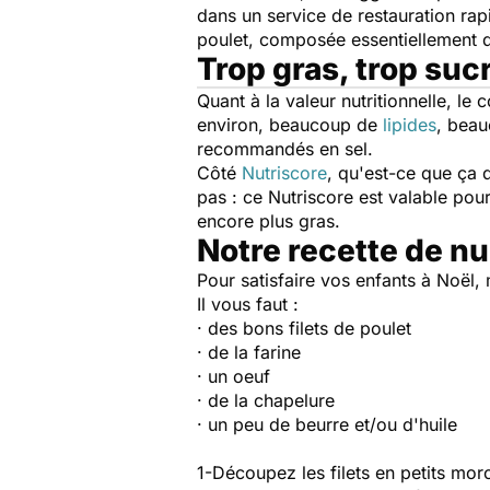
dans un service de restauration ra
poulet, composée essentiellement de
Trop gras, trop sucr
Quant à la valeur nutritionnelle, le
environ, beaucoup de
lipides
, bea
recommandés en sel.
Côté
Nutriscore
, qu'est-ce que ça 
pas : ce Nutriscore est valable pou
encore plus gras.
Notre recette de n
Pour satisfaire vos enfants à Noël,
Il vous faut :
· des bons filets de poulet
· de la farine
· un oeuf
· de la chapelure
· un peu de beurre et/ou d'huile
1-Découpez les filets en petits mo