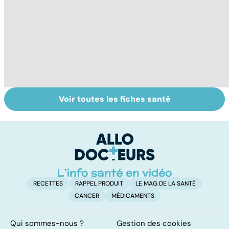
Voir toutes les fiches santé
Le saturnisme :
Le magnésium,
In
une intoxication
un oligo-élément
l
au plomb
vital
F
so
RECETTES
RAPPEL PRODUIT
LE MAG DE LA SANTÉ
CANCER
MÉDICAMENTS
Qui sommes-nous ?
Gestion des cookies