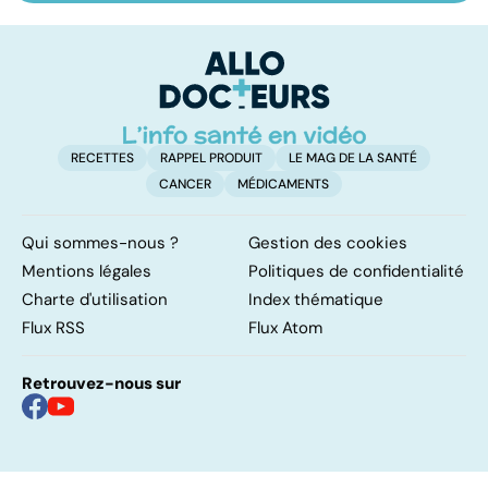
symptômes,
leurs bienfaits
al
transmission et
pour la santé
m
traitements
no
RECETTES
RAPPEL PRODUIT
LE MAG DE LA SANTÉ
CANCER
MÉDICAMENTS
Qui sommes-nous ?
Gestion des cookies
Mentions légales
Politiques de confidentialité
Charte d'utilisation
Index thématique
Flux RSS
Flux Atom
Retrouvez-nous sur