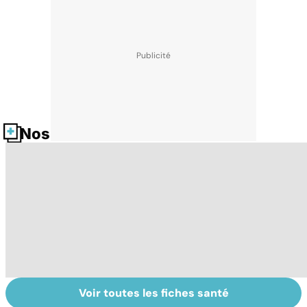
Nos fiches santé
Voir toutes les fiches santé
Variole du singe :
Les agrumes et
In