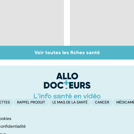
Voir toutes les fiches santé
Covid-19 : tout savoir
Dérèglement
sur la maladie
hormonal : et si
c'était les
surrénales ?
ETTES
RAPPEL PRODUIT
LE MAG DE LA SANTÉ
CANCER
MÉDICAM
ookies
onfidentialité
que