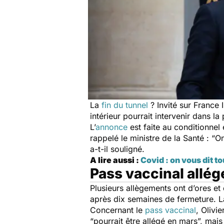
La
fin du tunnel
?
Invité sur France I
intérieur pourrait intervenir dans la
L’
annonce
est faite au conditionnel
rappelé le ministre de la Santé :
“
On
a-t-il souligné.
A lire aussi :
Covid : on vous dit t
Pass vaccinal allég
Plusieurs allègements ont d’ores et d
après dix semaines de fermeture. 
Concernant le
pass vaccinal
, Olivi
“
pourrait être allégé en mars
”, mais