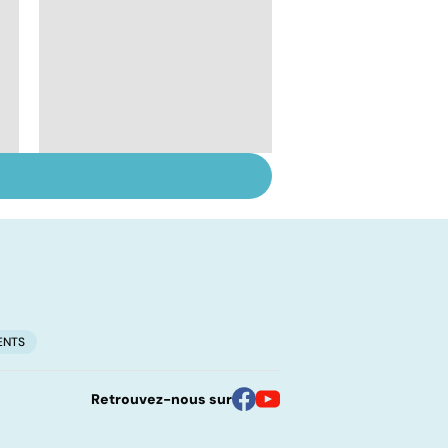
Inflammation des
amygdales : que faire
en cas d'angine ?
ENTS
Retrouvez-nous sur