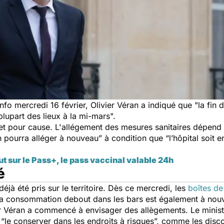
nfo mercredi 16 février, Olivier Véran
a indiqué que "
la fin 
 plupart des lieux à la mi-mars
".
 et pour cause. L'allégement des mesures sanitaires dépend d
 pourra alléger à nouveau”
à condition que
“l’hôpital soit 
out sur le Pass+, le pass vaccinal valable 24h
é
éjà été pris sur le territoire. Dès ce mercredi, les
boîtes de
La consommation debout dans les bars est également à nou
er Véran a commencé à envisager des allègements. Le minist
 “
le conserver dans les endroits à risques
”, comme les disc