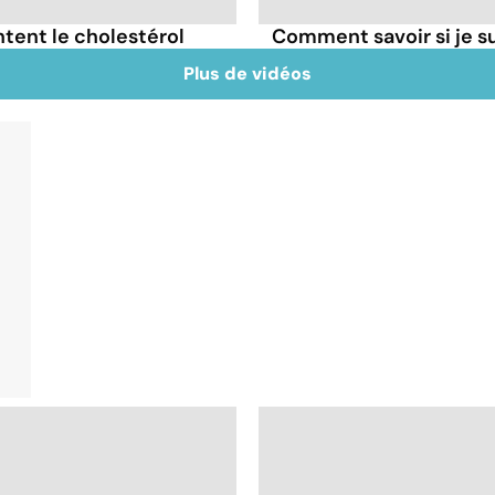
tent le cholestérol
Comment savoir si je 
Plus de vidéos