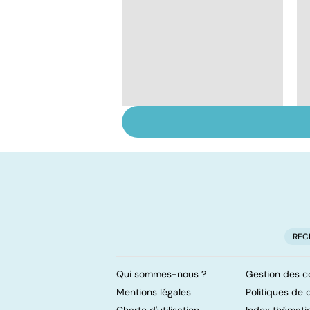
Tout savoir sur les
infections
pulmonaires
REC
Qui sommes-nous ?
Gestion des c
Mentions légales
Politiques de c
Charte d'utilisation
Index thémati