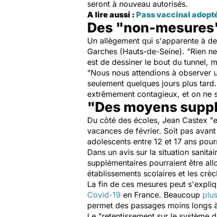
seront à nouveau autorisés.
A lire aussi :
Pass vaccinal adopté
Des "non-mesures
Un allègement qui s'apparente à de
Garches (Hauts-de-Seine). "
Rien ne
est de dessiner le bout du tunnel,
"
Nous nous attendions à observer u
seulement quelques jours plus tard.
extrêmement contagieux, et on ne s
"Des moyens suppl
Du côté des écoles, Jean Castex "
vacances de février. Soit pas avant
adolescents entre 12 et 17 ans pourr
Dans un avis sur la situation sanitai
supplémentaires pourraient être all
établissements scolaires et les crè
La fin de ces mesures peut s'expliq
Covid-19
en France. Beaucoup
plu
permet des passages moins longs à 
Le "
retentissement sur le système d