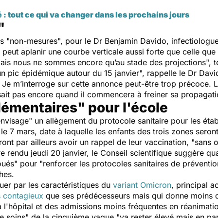
 : tout ce qui va changer dans les prochains jours
"
s "
non-mesures
", pour le Dr Benjamin Davido, infectiologue
 peut aplanir une courbe verticale aussi forte que celle que
 mais nous ne sommes encore qu’au stade des projections
", 
n pic épidémique autour du 15 janvier
", rappelle le Dr Davi
 Je m’interroge sur cette annonce peut-être trop précoce. L
ait pas encore quand il commencera à freiner sa propagati
émentaires" pour l'école
envisage
" un allègement du protocole sanitaire pour les éta
 le 7 mars, date à laquelle les enfants des trois zones sero
ont par ailleurs avoir un rappel de leur vaccination, "
sans o
re rendu jeudi 20 janvier, le Conseil scientifique suggère qu
oués
" pour "
renforcer les protocoles sanitaires de préventio
ches.
uer par les caractéristiques du
variant Omicron
, principal 
s contagieux
que ses prédécesseurs mais qui donne moins de
l'hôpital et des admissions moins fréquentes en réanimati
e soins
" de la cinquième vague "
va rester élevé mais en pa