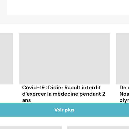
Covid-19 : Didier Raoult interdit
De 
d’exercer la médecine pendant 2
Noa
ans
oly
Voir plus