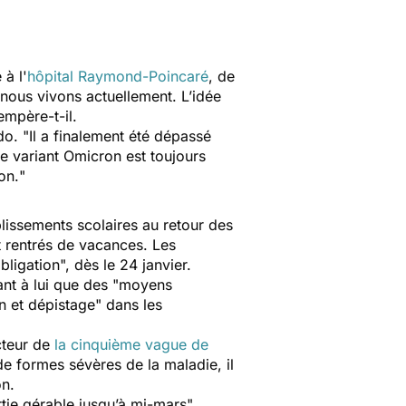
 à l'
hôpital Raymond-Poincaré
, de
 nous vivons actuellement. L’idée
tempère-t-il.
do. "
Il a finalement été dépassé
e variant Omicron est toujours
on.
"
blissements scolaires au retour des
nt rentrés de vacances. Les
bligation
", dès le 24 janvier.
ant à lui que des "
moyens
n et dépistage
" dans les
acteur de
la cinquième vague de
 formes sévères de la maladie, il
on.
rtie gérable jusqu’à mi-mars"
,