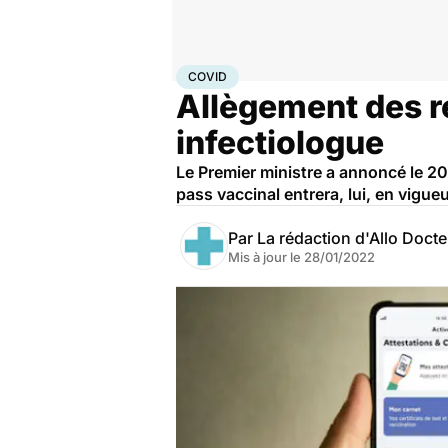
Accueil
Santé
Maladies
Maladies infectieuses
Cov
COVID
Allègement des r
infectiologue
Le Premier ministre a annoncé le 20
pass vaccinal entrera, lui, en vigueu
Par
La rédaction d'Allo Doct
Mis à jour le
28/01/2022