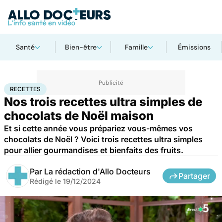
Santé
Bien-être
Famille
Émissions
Accueil
Bien-être
Nutrition
Recettes
RECETTES
Nos trois recettes ultra simples de
chocolats de Noël maison
Et si cette année vous prépariez vous-mêmes vos
chocolats de Noël ? Voici trois recettes ultra simples
pour allier gourmandises et bienfaits des fruits.
Par
La rédaction d'Allo Docteurs
Partager
Rédigé le
19/12/2024