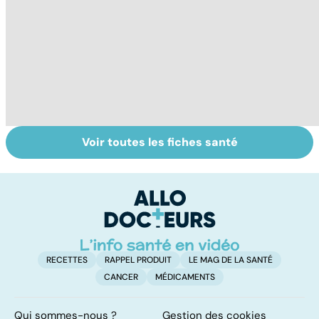
Voir toutes les fiches santé
Les agrumes et
Le magnésium,
In
leurs bienfaits
un oligo-élément
l
pour la santé
vital
F
so
RECETTES
RAPPEL PRODUIT
LE MAG DE LA SANTÉ
CANCER
MÉDICAMENTS
Qui sommes-nous ?
Gestion des cookies