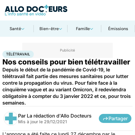
Santé
Bien-être
Famille
Émissions
Accueil
Santé
Télétravail
TÉLÉTRAVAIL
Nos conseils pour bien télétravailler
Depuis le début de la pandémie de Covid-19, le
télétravail fait partie des mesures sanitaires pour lutter
contre la propagation du virus. Pour faire face à la
cinquième vague et au variant Omicron, il redeviendra
obligatoire à compter du 3 janvier 2022 et ce, pour trois
semaines.
Par
La rédaction d'Allo Docteurs
Partager
Mis à jour le
29/12/2021
L'annonce a été faite ce lundi 27 décembre par le