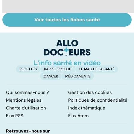
Voir toutes les fiches santé
Burn-out :
Vivre après un
St
l'épuisement
cancer
ac
professionnel
M
tr
RECETTES
RAPPEL PRODUIT
LE MAG DE LA SANTÉ
CANCER
MÉDICAMENTS
Qui sommes-nous ?
Gestion des cookies
Mentions légales
Politiques de confidentialité
Charte d'utilisation
Index thématique
Flux RSS
Flux Atom
Retrouvez-nous sur