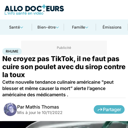
Santé
Bien-être
Famille
Émissions
Accueil
Bien-être
Nutrition
Rhume
RHUME
Ne croyez pas TikTok, il ne faut pas
cuire son poulet avec du sirop contre
la toux
Cette nouvelle tendance culinaire américaine "peut
blesser et même causer la mort” alerte l’agence
américaine des médicaments .
Par
Mathis Thomas
Partager
Mis à jour le
10/11/2022