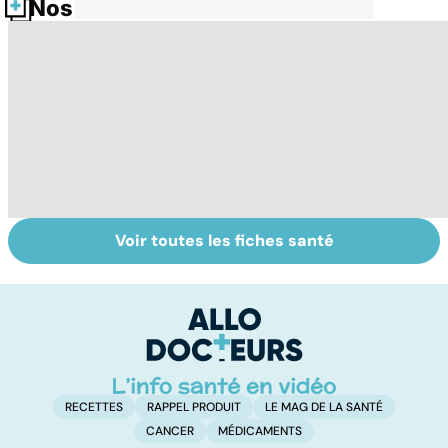
Nos fiches santé
Voir toutes les fiches santé
Tout savoir sur
Alimentation :
Q
les maux du froid
mangeons-nous
l'
trop de
g
protéines ?
RECETTES
RAPPEL PRODUIT
LE MAG DE LA SANTÉ
CANCER
MÉDICAMENTS