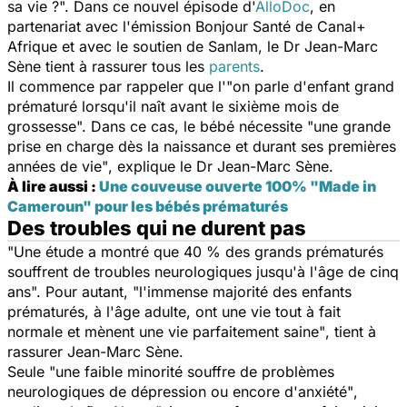
sa vie ?".
Dans ce nouvel épisode d'
AlloDoc
, en
partenariat avec l'émission Bonjour Santé de Canal+
Afrique et avec le soutien de Sanlam, le Dr Jean-Marc
Sène tient à rassurer tous les
parents
.
Il commence par rappeler que l'
"on parle d'enfant grand
prématuré lorsqu'il naît avant le sixième mois de
grossesse".
Dans ce cas, le bébé nécessite
"une grande
prise en charge dès la naissance et durant ses premières
années de vie"
, explique le Dr Jean-Marc Sène.
À lire aussi :
Une couveuse ouverte 100% "Made in
Cameroun" pour les bébés prématurés
Des troubles qui ne durent pas
"Une étude a montré que 40 % des grands prématurés
souffrent de troubles neurologiques jusqu'à l'âge de cinq
ans".
Pour autant,
"l'immense majorité des enfants
prématurés, à l'âge adulte, ont une vie tout à fait
normale et mènent une vie parfaitement saine"
, tient à
rassurer Jean-Marc Sène.
Seule
"une faible minorité souffre de problèmes
neurologiques de dépression ou encore d'anxiété"
,