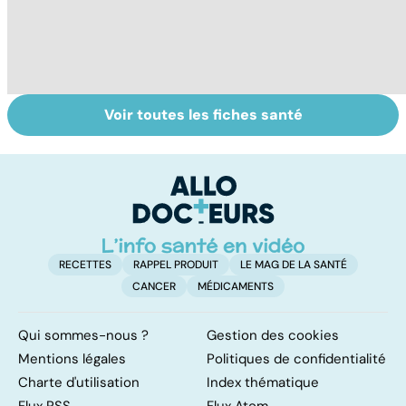
Voir toutes les fiches santé
La tuberculose
Le TDAH, un
A
pulmonaire
trouble de
va
l'attention avec
cé
ou sans
é
hyperactivité
t
RECETTES
RAPPEL PRODUIT
LE MAG DE LA SANTÉ
CANCER
MÉDICAMENTS
Qui sommes-nous ?
Gestion des cookies
Mentions légales
Politiques de confidentialité
Charte d'utilisation
Index thématique