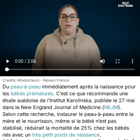
Allodocteurs - Newen France
Du
peau-à-peau
immédiatement après la naissance pour
les
bébés prématurés
. C’est ce que recommande une
étude suédoise de l’Institut Karolinska, publiée le 27 mai
dans le
New England Journal of Medicine
(
NEJM
).
Selon cette recherche, instaurer le peau-à-peau entre la
mère et le nourrisson, même si le bébé n’est pas
stabilisé, réduirait la mortalité de 25% chez les bébés
nés avec un
très petit poids de naissance
.