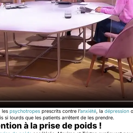
a les
psychotropes
prescrits contre l’
anxiété
, la
dépression
o
s si lourds que les patients arrêtent de les prendre.
tion à la prise de poids !