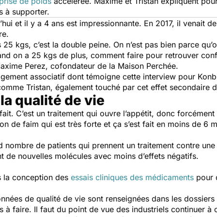
prise de poids
accélérée. Maxime et Tristan expliquent pour
s à supporter.
ui et il y a 4 ans est impressionnante. En 2017, il venait de
ire.
is 25 kgs, c’est la double peine. On n’est pas bien parce qu
Quand on a 25 kgs de plus, comment faire pour retrouver conf
Maxime Perez, cofondateur de la Maison Perchée.
gement associatif dont témoigne cette interview pour Konbini
omme Tristan, également touché par cet effet secondaire d
a qualité de vie
fait. C’est un traitement qui ouvre l’appétit, donc forcément
on de faim qui est très forte et ça s’est fait en moins de 6 m
nombre de patients qui prennent un traitement contre une 
t de nouvelles molécules avec moins d’effets négatifs.
 la conception des
essais cliniques des médicaments
pour q
nées de qualité de vie sont renseignées dans les dossiers 
s à faire. Il faut du point de vue des industriels continuer à