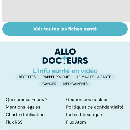
Voir toutes les fiches santé
Comment
Le magnésium,
In
faciliter la
un oligo-élément
l
digestion ?
vital
F
so
RECETTES
RAPPEL PRODUIT
LE MAG DE LA SANTÉ
CANCER
MÉDICAMENTS
Qui sommes-nous ?
Gestion des cookies
Mentions légales
Politiques de confidentialité
Charte d'utilisation
Index thématique
Flux RSS
Flux Atom