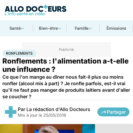
Santé
Bien-être
Famille
Émissions
Accueil
Bien-être
Nutrition
Ronflements
RONFLEMENTS
Ronflements : l'alimentation a-t-elle
une influence ?
Ce que l'on mange au dîner nous fait-il plus ou moins
ronfler (alcool mis à part) ? Je ronfle parfois, est-il vrai
qu'il ne faut pas manger de produits laitiers avant d'aller
se coucher ?
Par
La rédaction d'Allo Docteurs
Partager
Mis à jour le
25/05/2016