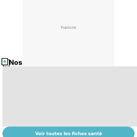
Nos fiches santé
Voir toutes les fiches santé
Bien dormir,
Faites un pied de
C