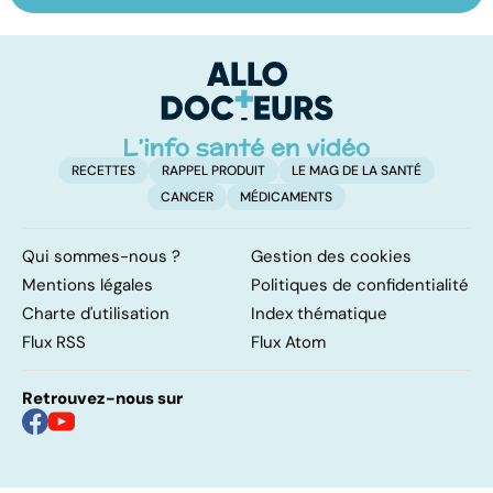
mais... sans
nez à la rhinite
so
médicaments !
p
e
q
no
RECETTES
RAPPEL PRODUIT
LE MAG DE LA SANTÉ
CANCER
MÉDICAMENTS
Qui sommes-nous ?
Gestion des cookies
Mentions légales
Politiques de confidentialité
Charte d'utilisation
Index thématique
Flux RSS
Flux Atom
Retrouvez-nous sur