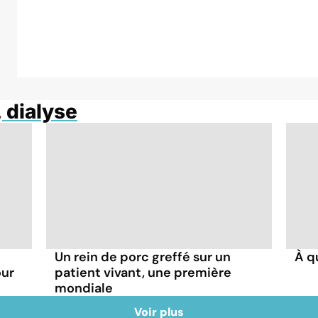
, dialyse
Un rein de porc greffé sur un
À q
our
patient vivant, une première
mondiale
Voir plus