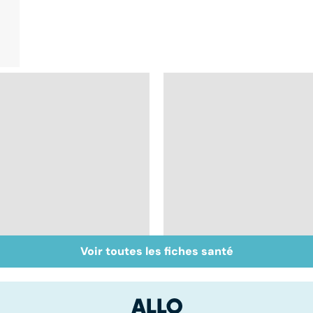
Voir toutes les fiches santé
Intestin irritable : le
Alimentation :
régime FODMAP, une
mangeons-nous trop
solution ?
de protéines ?