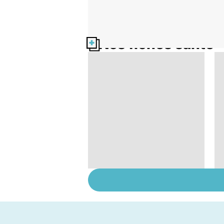
Nos fiches santé
Le magnésium, un
oligo-élément vital