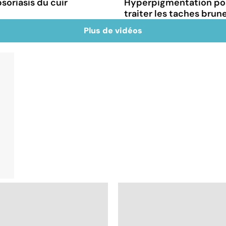
oriasis du cuir
Hyperpigmentation po
traiter les taches brun
Plus de vidéos