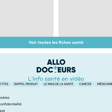
Voir toutes les fiches santé
Soigner malgré la
Calvitie : pourquoi
distance
nos cheveux nous
lâchent !
ETTES
RAPPEL PRODUIT
LE MAG DE LA SANTÉ
CANCER
MÉDICAM
ookies
onfidentialité
que