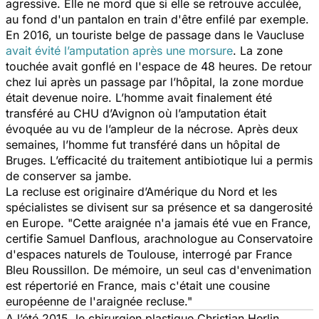
agressive. Elle ne mord que si elle se retrouve acculée,
au fond d'un pantalon en train d'être enfilé par exemple.
En 2016, un touriste belge de passage dans le Vaucluse
avait évité l’amputation après une morsure
. La zone
touchée avait gonflé en l'espace de 48 heures. De retour
chez lui après un passage par l’hôpital, la zone mordue
était devenue noire. L’homme avait finalement été
transféré au CHU d’Avignon où l’amputation était
évoquée au vu de l’ampleur de la nécrose. Après deux
semaines, l’homme fut transféré dans un hôpital de
Bruges. L’efficacité du traitement antibiotique lui a permis
de conserver sa jambe.
La recluse est originaire d’Amérique du Nord et les
spécialistes se divisent sur sa présence et sa dangerosité
en Europe.
"Cette araignée n'a jamais été vue en France,
certifie Samuel Danflous, arachnologue au Conservatoire
d'espaces naturels de Toulouse, interrogé par France
Bleu Roussillon.
De mémoire, un seul cas d'envenimation
est répertorié en France, mais c'était une cousine
européenne de l'araignée recluse."
A l’été 2015, le chirurgien plastique Christian Herlin