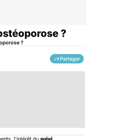
'ostéoporose ?
éoporose ?
Partager
ents, l'intérêt du
suivi