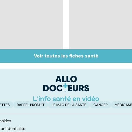
Voir toutes les fiches santé
Tout savoir sur les
Inflammation des
infections
amygdales : que faire
pulmonaires
en cas d'angine ?
ETTES
RAPPEL PRODUIT
LE MAG DE LA SANTÉ
CANCER
MÉDICAM
ookies
onfidentialité