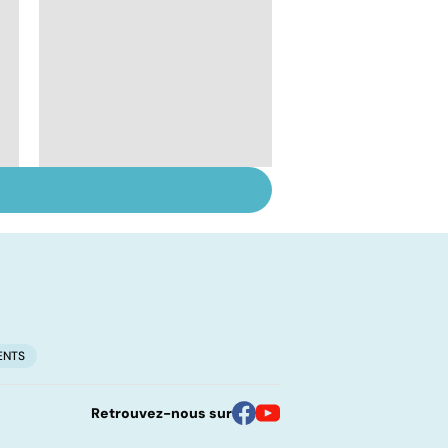
Suicide : prévenir le
passage à l'acte
ENTS
Retrouvez-nous sur