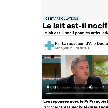
Accueil
Santé
Maladies
Os et articulations
OS ET ARTICULATIONS
Le lait est-il noci
Le lait est-il nocif pour les articulat
Par
La rédaction d'Allo Doct
Mis à jour le
07/09/2016
Les réponses avec le Pr François
"Concernant la
nocivité du lait pou