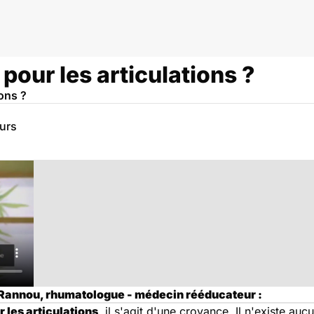
f pour les articulations ?
ions ?
eurs
 Rannou, rhumatologue - médecin rééducateur :
r les articulations
, il s'agit d'une croyance. Il n'existe auc