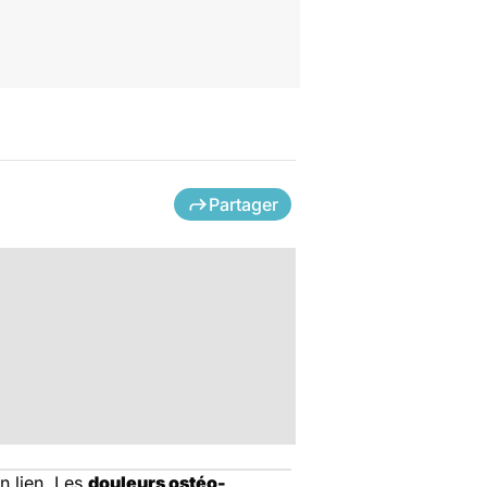
Partager
un lien. Les
douleurs ostéo-