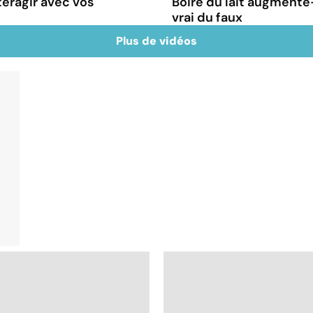
teragir avec vos
Boire du lait augmente-
vrai du faux
Plus de vidéos