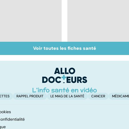
Voir toutes les fiches santé
La sciatique : un
Ostéoporose :
symptôme
préserver le capital
douloureux
osseux
ETTES
RAPPEL PRODUIT
LE MAG DE LA SANTÉ
CANCER
MÉDICAM
ookies
onfidentialité
que