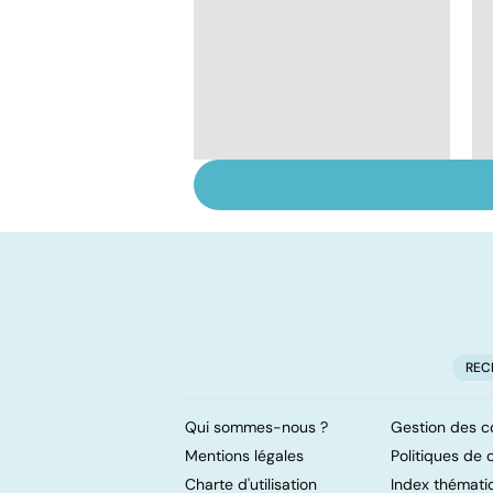
Exostose osseuse :
des bosses sous la
peau
REC
Qui sommes-nous ?
Gestion des c
Mentions légales
Politiques de c
Charte d'utilisation
Index thémati