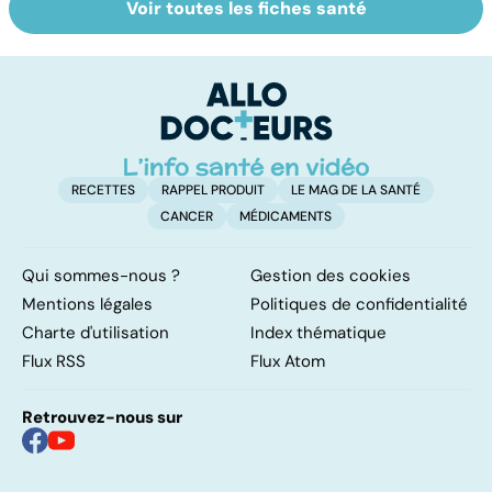
Voir toutes les fiches santé
Pré-éclampsie :
De bonnes
M
attention,
raisons pour ne
c
grossesse à
pas ajouter son
:
risque !
grain de sel
au
RECETTES
RAPPEL PRODUIT
LE MAG DE LA SANTÉ
CANCER
MÉDICAMENTS
Qui sommes-nous ?
Gestion des cookies
Mentions légales
Politiques de confidentialité
Charte d'utilisation
Index thématique
Flux RSS
Flux Atom
Retrouvez-nous sur