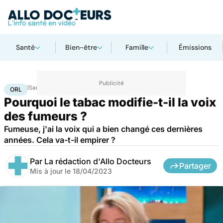
Santé
Bien-être
Famille
Émissions
Accueil
Santé
Maladies
ORL
ORL
Pourquoi le tabac modifie-t-il la voix
des fumeurs ?
Fumeuse, j'ai la voix qui a bien changé ces dernières
années. Cela va-t-il empirer ?
Par
La rédaction d'Allo Docteurs
Partager
Mis à jour le
18/04/2023