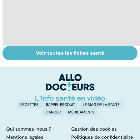
Voir toutes les fiches santé
HPV : tout savoir
Glandes
P
sur les
salivaires : les
l
papillomavirus
tumeurs de la
glande parotide
RECETTES
RAPPEL PRODUIT
LE MAG DE LA SANTÉ
CANCER
MÉDICAMENTS
Qui sommes-nous ?
Gestion des cookies
Mentions légales
Politiques de confidentialité