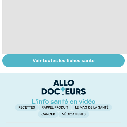
Voir toutes les fiches santé
Le TDAH, un
Accident
Tr
trouble de
vasculaire
dé
l'attention avec
cérébral : l'enfant
p
ou sans
également
hyperactivité
touché
RECETTES
RAPPEL PRODUIT
LE MAG DE LA SANTÉ
CANCER
MÉDICAMENTS