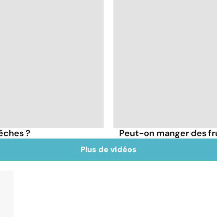
pêches ?
Peut-on manger des frui
Plus de vidéos