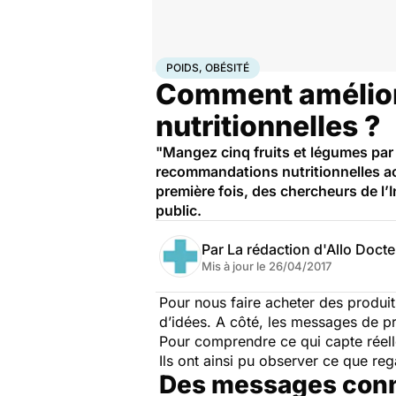
Accueil
Bien-être
Nutrition
Poids, obésité
POIDS, OBÉSITÉ
Comment améliore
nutritionnelles ?
"Mangez cinq fruits et légumes par 
recommandations nutritionnelles ac
première fois, des chercheurs de l’I
public.
Par
La rédaction d'Allo Doct
Mis à jour le
26/04/2017
Pour nous faire acheter des produit
d’idées. A côté, les messages de p
Pour comprendre ce qui capte réellem
Ils ont ainsi pu observer ce que reg
Des messages connu