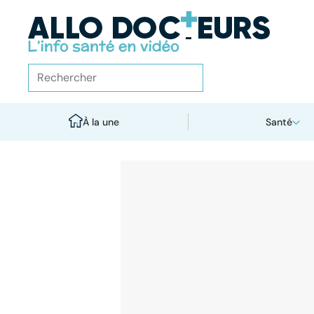
À la une
Santé