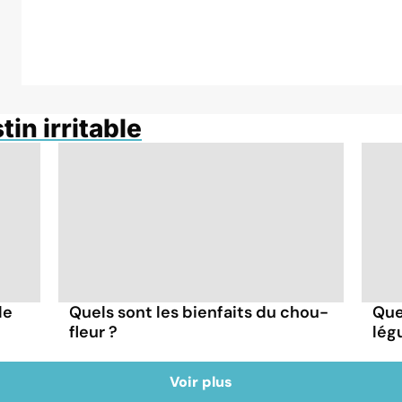
in irritable
le
Quels sont les bienfaits du chou-
Que
fleur ?
lég
Voir plus