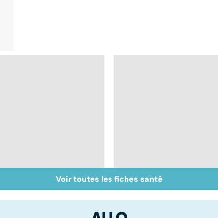
Voir toutes les fiches santé
Intestin irritable : le
Syndrome de
régime FODMAP, une
l'intestin irritable : un
solution ?
trouble encore mal
connu