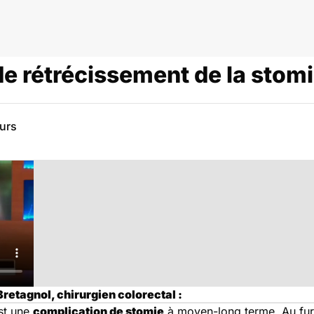
de rétrécissement de la stomi
eurs
retagnol, chirurgien colorectal :
st une
complication de stomie
à moyen-long terme. Au fur 