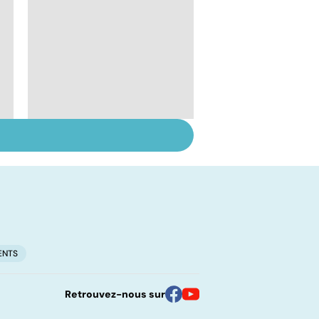
Dépister et prévenir
le cancer du foie
ENTS
Retrouvez-nous sur