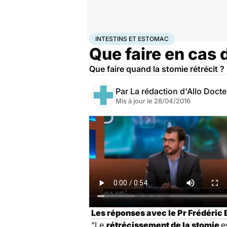
Accueil
Santé
Maladies
Intestins et estomac
INTESTINS ET ESTOMAC
Que faire en cas 
Que faire quand la stomie rétrécit ?
Par
La rédaction d'Allo Doct
Mis à jour le
28/04/2016
Les réponses avec le Pr Frédéric B
"Le
rétrécissement de la stomie
e