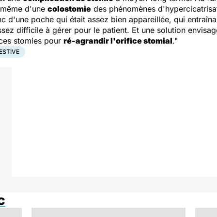
 même d'une
colostomie
des phénomènes d'hypercicatrisat
nc d'une poche qui était assez bien appareillée, qui entraî
sez difficile à gérer pour le patient. Et une solution envisa
ces stomies pour
ré-agrandir l'orifice stomial
."
ESTIVE
c