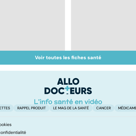
Voir toutes les fiches santé
Acidité, brûlures,
La stomie : un court-
crampes... quand
circuit dans la
l'estomac fait mal
digestion
ETTES
RAPPEL PRODUIT
LE MAG DE LA SANTÉ
CANCER
MÉDICAM
ookies
onfidentialité