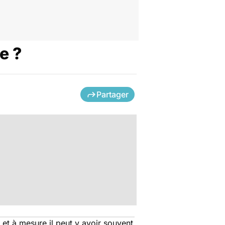
e ?
Partager
et à mesure il peut y avoir souvent