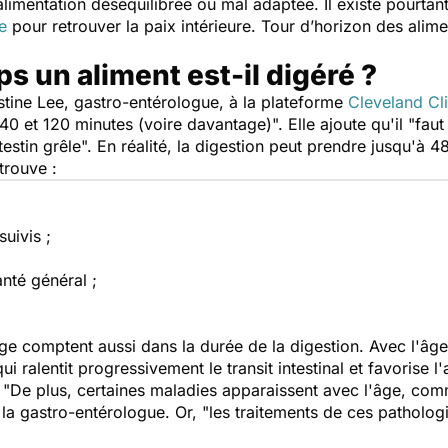
alimentation déséquilibrée ou mal adaptée. Il existe pourta
e
pour retrouver la paix intérieure. Tour d’horizon des alimen
 un aliment est-il digéré ?
tine Lee, gastro-entérologue, à la plateforme
Cleveland Cli
40 et 120 minutes (voire davantage)
". Elle ajoute qu'il "
faut
estin grêle
". En réalité, la digestion peut prendre jusqu'à
etrouve :
uivis ;
anté général ;
’âge comptent aussi dans la durée de la digestion. Avec l'âg
ui ralentit progressivement le transit intestinal et favorise l
 "
De plus, certaines maladies apparaissent avec l'âge, comme
 la gastro-entérologue. Or, "
les traitements de ces patholog