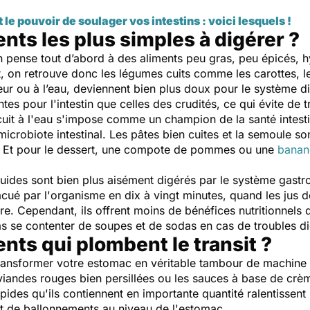
 le pouvoir de soulager vos intestins : voici lesquels !
ents les plus simples à digérer ?
 pense tout d’abord à des aliments peu gras, peu épicés, hy
t, on retrouve donc les légumes cuits comme les carottes, 
eur ou à l’eau, deviennent bien plus doux pour le système dig
tes pour l'intestin que celles des crudités, ce qui évite de tr
 cuit à l'eau s'impose comme un champion de la santé intes
microbiote intestinal. Les pâtes bien cuites et la semoule s
s. Et pour le dessert, une compote de pommes ou une
banan
iquides sont bien plus aisément digérés par le système gastro
ué par l'organisme en dix à vingt minutes, quand les jus de
e. Cependant, ils offrent moins de bénéfices nutritionnels q
as se contenter de soupes et de sodas en cas de troubles di
ents qui plombent le transit ?
 transformer votre estomac en véritable tambour de machine
es viandes rouges bien persillées ou les sauces à base de cr
ipides qu'ils contiennent en importante quantité ralentissent
et de ballonnements au niveau de l'estomac.