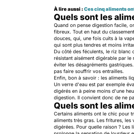
À lire aussi :
Ces cinq aliments ont
Quels sont les alim
Quand on pense digestion facile, on
fibreux. Tout en haut du classemen
douces, qui, une fois cuits à la vap
qui sont plus tendres et moins irritan
Du côté des féculents, le riz blanc
résistant aisément digérable par le 
éviter les désagréments gastrique
pas faire souffrir vos entrailles.
Enfin, bon à savoir : les aliments l
Un verre d'eau est par exemple évac
digérés en à peine moins d'une heur
digestion. Il convient donc de ne p
Quels sont les alim
Certains aliments ont le chic pour
aliments très gras. Les fritures, l
digérées. Pour quelle raison ? Les l
prolonge la sensation de lourdeur 