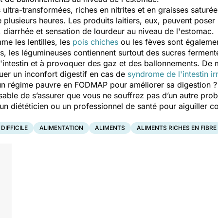
ltra-transformées, riches en nitrites et en graisses saturées
re plusieurs heures. Les produits laitiers, eux, peuvent pose
s, diarrhée et sensation de lourdeur au niveau de l'estomac.
me les lentilles, les
pois chiches
ou les fèves sont égalemen
ibres, les légumineuses contiennent surtout des sucres ferme
l'intestin et à provoquer des gaz et des ballonnements. D
er un inconfort digestif en cas de
syndrome de l'intestin irr
s un régime pauvre en FODMAP pour améliorer sa digestion 
nsable de s’assurer que vous ne souffrez pas d’un autre pro
 un diététicien ou un professionnel de santé pour aiguiller 
DIFFICILE
ALIMENTATION
ALIMENTS
ALIMENTS RICHES EN FIBRE