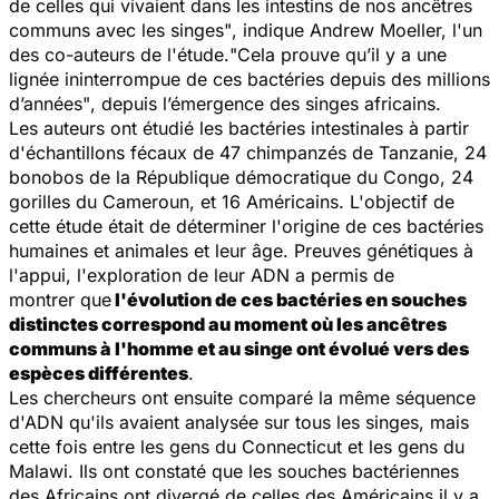
de celles qui vivaient dans les intestins de nos ancêtres
communs avec les singes"
, indique Andrew Moeller, l'un
des co-auteurs de l'étude.
"Cela prouve qu’il y a une
lignée ininterrompue de ces bactéries depuis des millions
d’années"
, depuis l’émergence des singes africains.
Les auteurs ont étudié les bactéries intestinales à partir
d'échantillons fécaux de 47 chimpanzés de Tanzanie, 24
bonobos de la République démocratique du Congo, 24
gorilles du Cameroun, et 16 Américains. L'objectif de
cette étude était de déterminer l'origine de ces bactéries
humaines et animales et leur âge. Preuves génétiques à
l'appui, l'exploration de leur ADN a permis de
montrer que
l'évolution de ces bactéries en souches
distinctes correspond au moment où les ancêtres
communs à l'homme et au singe ont évolué vers des
espèces différentes
.
Les chercheurs ont ensuite comparé la même séquence
d'ADN qu'ils avaient analysée sur tous les singes, mais
cette fois entre les gens du Connecticut et les gens du
Malawi. Ils ont constaté que les souches bactériennes
des Africains ont divergé de celles des Américains il y a