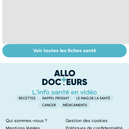
Voir toutes les fiches santé
Bien vivre la
Retrouver du
L'
ménopause
tonus grâce aux
m
plantes
h
RECETTES
RAPPEL PRODUIT
LE MAG DE LA SANTÉ
CANCER
MÉDICAMENTS
Qui sommes-nous ?
Gestion des cookies
Mentions légales
Politiques de confidentialité