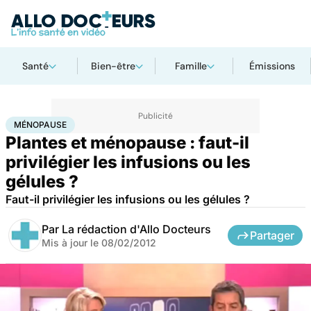
Santé
Bien-être
Famille
Émissions
Accueil
Bien-être
Ménopause
MÉNOPAUSE
Plantes et ménopause : faut-il
privilégier les infusions ou les
gélules ?
Faut-il privilégier les infusions ou les gélules ?
Par
La rédaction d'Allo Docteurs
Partager
Mis à jour le
08/02/2012