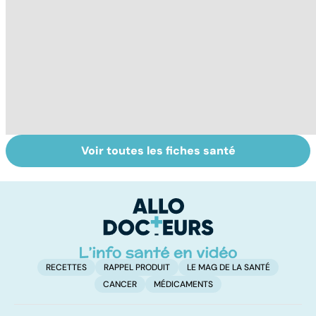
Voir toutes les fiches santé
HPV : tout savoir
Gynéco : un suivi
G
sur les
pour la vie
fa
papillomavirus
ir
in
RECETTES
RAPPEL PRODUIT
LE MAG DE LA SANTÉ
CANCER
MÉDICAMENTS