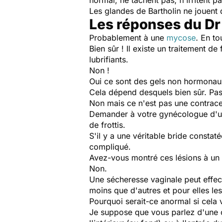
normal, ne tâchent pas, n'irritent 
Les glandes de Bartholin ne jouent q
Les réponses du Dr
Probablement à une
mycose
. En to
Bien sûr ! Il existe un traitement de
lubrifiants.
Non !
Oui ce sont des gels non hormonau
Cela dépend desquels bien sûr. Pas
Non mais ce n'est pas une contrace
Demander à votre gynécologue d'util
de frottis.
S'il y a une véritable bride constat
compliqué.
Avez-vous montré ces lésions à un
Non.
Une sécheresse vaginale peut effect
moins que d'autres et pour elles les
Pourquoi serait-ce anormal si cela 
Je suppose que vous parlez d'une c