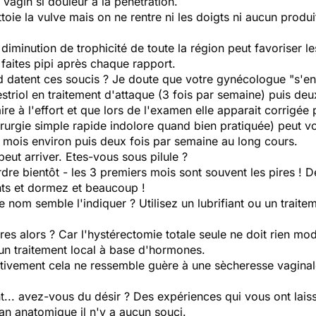
u vagin si douleur à la pénétration.
toie la vulve mais on ne rentre ni les doigts ni aucun produ
diminution de trophicité de toute la région peut favoriser les
 faites pipi après chaque rapport.
datent ces soucis ? Je doute que votre gynécologue "s'en f
estriol en traitement d'attaque (3 fois par semaine) puis de
re à l'effort et que lors de l'examen elle apparait corrigée
rurgie simple rapide indolore quand bien pratiquée) peut vo
 mois environ puis deux fois par semaine au long cours.
eut arriver. Etes-vous sous pilule ?
rdre bientôt - les 3 premiers mois sont souvent les pires 
ts et dormez et beaucoup !
om semble l'indiquer ? Utilisez un lubrifiant ou un traite
es alors ? Car l'hystérectomie totale seule ne doit rien modi
 un traitement local à base d'hormones.
ectivement cela ne ressemble guère à une sècheresse vagina
t... avez-vous du désir ? Des expériences qui vous ont lais
lan anatomique il n'y a aucun souci.