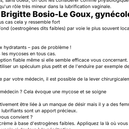
pas, sans odeur, on doit les considérer comme physiologique
u'un rôle très mineur dans la lubrification vaginale.
 Brigitte Bosio-Le Goux, gynéco
us cas cela y ressemble fort
 fond (oestrogènes dits faibles) par voie le plus souvent local
x hydratants – pas de problème !
 les mycoses en tous cas.
ption fiable même si elle semble efficace vous concernant.
iser un spéculum plus petit et de l'enduire par exemple de
ée par votre médecin, il est possible de la lever chirurgical
 médecin ? Cela évoque une mycose et se soigne
ivement être liée à un manque de désir mais il y a des femm
 lubrifiants sont un apport précieux.
vous convient ?
rème à base d'estrogènes faibles. Appliquez la là où vous 