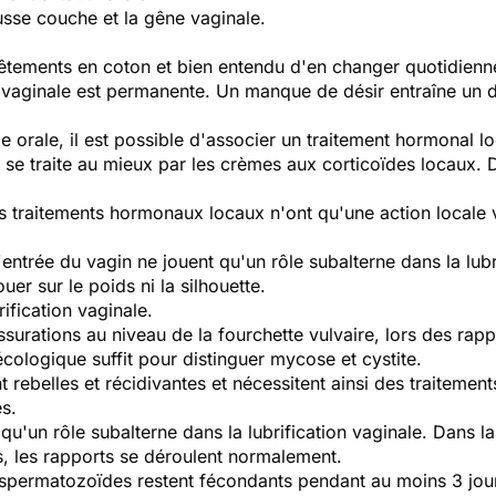
ausse couche et la gêne vaginale.
êtements en coton et bien entendu d'en changer quotidien
aginale est permanente. Un manque de désir entraîne un déf
e orale, il est possible d'associer un traitement hormonal l
e se traite au mieux par les crèmes aux corticoïdes locaux.
s traitements hormonaux locaux n'ont qu'une action locale v
'entrée du vagin ne jouent qu'un rôle subalterne dans la lubr
uer sur le poids ni la silhouette.
brification vaginale.
ssurations au niveau de la fourchette vulvaire, lors des rapp
ologique suffit pour distinguer mycose et cystite.
ebelles et récidivantes et nécessitent ainsi des traitements
s.
 qu'un rôle subalterne dans la lubrification vaginale. Dans
s, les rapports se déroulent normalement.
 spermatozoïdes restent fécondants pendant au moins 3 jour