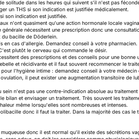
e solitude dans les heures qui suivent s'il n'est pas fécond
ager un THS si son indication est justifiée médicalement.
 son indication est justifiée.
aux n'ont quasiment qu'une action hormonale locale vagina
 générale nécessitent une prescription donc une consultati
t du bacille de Döderlein.
fs en cas d'allergie. Demandez conseil à votre pharmacien.
 C'est plutôt le cerveau qui commande le désir.
ssitent des prescriptions et des conseils pour une bonne ut
ebelle et récidivante et il faut souvent recommencer le tra
té pour l'hygiène intime : demandez conseil à votre médecin
vulation, il peut exister une augmentation transitoire de lub
u sein n'est pas une contre-indication absolue au traiteme
le bilan et envisager un traitement. Très souvent les traite
chaleur même lorsqu'elles sont nombreuses et intenses.
libacille donc il faut la traiter. Dans la majorité des cas le 
uqueuse donc il est normal qu'il existe des sécrétions vagi