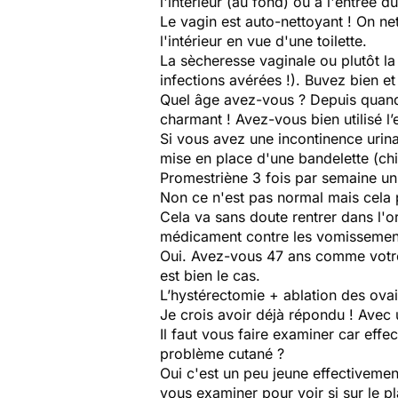
l'intérieur (au fond) ou à l'entrée d
Le vagin est auto-nettoyant ! On net
l'intérieur en vue d'une toilette.
La sècheresse vaginale ou plutôt la 
infections avérées !). Buvez bien et
Quel âge avez-vous ? Depuis quand 
charmant ! Avez-vous bien utilisé l’
Si vous avez une incontinence urinai
mise en place d'une bandelette (chi
Promestriène 3 fois par semaine un
Non ce n'est pas normal mais cela p
Cela va sans doute rentrer dans l'o
médicament contre les vomissemen
Oui. Avez-vous 47 ans comme votre n
est bien le cas.
L’hystérectomie + ablation des ovair
Je crois avoir déjà répondu ! Avec
Il faut vous faire examiner car eff
problème cutané ?
Oui c'est un peu jeune effectivemen
vous examiner pour voir si sur le p