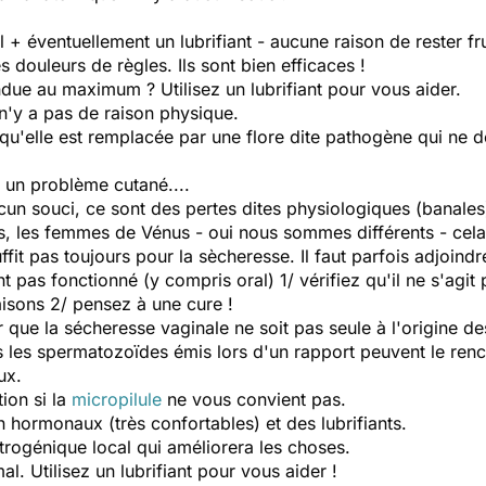
l + éventuellement un lubrifiant - aucune raison de rester fr
 douleurs de règles. Ils sont bien efficaces !
due au maximum ? Utilisez un lubrifiant pour vous aider.
 n'y a pas de raison physique.
t qu'elle est remplacée par une flore dite pathogène qui ne 
 un problème cutané....
ucun souci, ce sont des pertes dites physiologiques (banales
s, les femmes de Vénus
- oui nous sommes différents - cela 
ffit pas toujours pour la sècheresse. Il faut parfois adjoindr
nt pas fonctionné (y compris oral) 1/ vérifiez qu'il ne s'agi
aisons 2/ pensez à une cure !
que la sécheresse vaginale ne soit pas seule à l'origine de
 les spermatozoïdes émis lors d'un rapport peuvent le renco
ux.
ion si la
micropilule
ne vous convient pas.
n hormonaux (très confortables) et des lubrifiants.
trogénique local qui améliorera les choses.
l. Utilisez un lubrifiant pour vous aider !