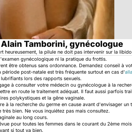
 Alain Tamborini, gynécologue
t heureusement, la pilule ne doit pas intervenir sur la libido
'examen gynécologique ni la pratique du frottis.
vent être obtenus sans ordonnance. Demandez conseil à vo
période post-natale est très fréquente surtout en cas d'
all
ubrifiants lors des rapports sexuels.
engage à consulter votre médecin ou gynécologue à la reche
tre en route le traitement adéquat. Il faut aussi parfois trai
aires polykystiques et la gêne vaginale.
re à la recherche du germe en cause avant d'envisager un t
te très bien. Ne vous inquiétez pas mais consultez.
aginale au long cours.
révue pour toutes les femmes dans le courant du 2ème mois 
ant si tout va bien.