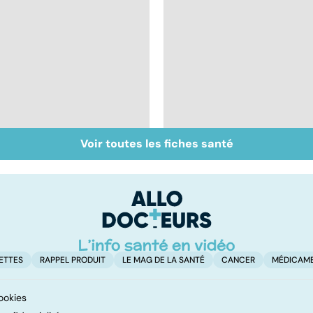
Voir toutes les fiches santé
Sexualité, infertilité
Le sperme : son
et PMA, des liens
odeur, sa couleur, sa
étroits
composition...
ETTES
RAPPEL PRODUIT
LE MAG DE LA SANTÉ
CANCER
MÉDICAM
ookies