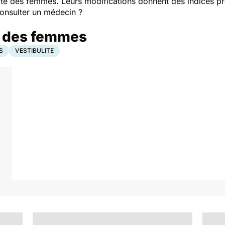
imité des femmes. Leurs modifications donnent des indices pr
onsulter un médecin ?
s des femmes
S
VESTIBULITE