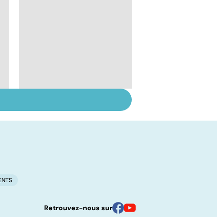
Sexe : comment
retrouver sa libido ?
ENTS
Retrouvez-nous sur