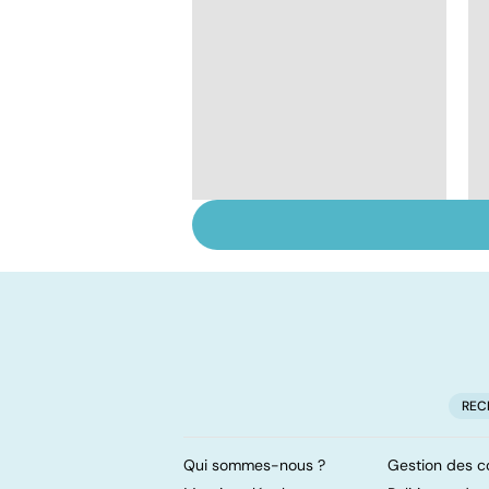
Vaginisme,
vulvodynie,
vestibulite... Mais de
quoi s'agit-il ?
REC
Qui sommes-nous ?
Gestion des c