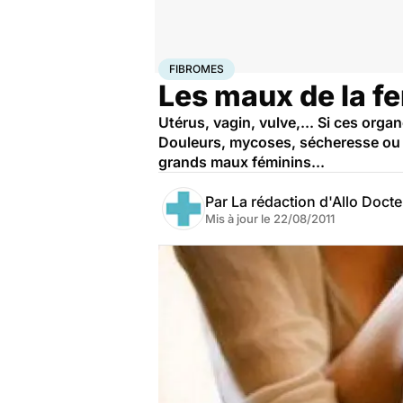
Accueil
Bien-être
Sexo
Fibromes
FIBROMES
Les maux de la 
Utérus, vagin, vulve,... Si ces orga
Douleurs, mycoses, sécheresse ou en
grands maux féminins...
Par
La rédaction d'Allo Doct
Mis à jour le
22/08/2011